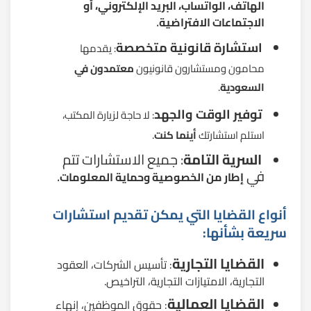
الهاتف، الواتساب، البريد الإلكتروني، أو
.
الاجتماعات الافتراضية
استشارة قانونية متخصصة
: يقدمها
محامون ومستشارون قانونيون
معتمدون في
السعودية
.
توفير الوقت والجهد
: لا حاجة لزيارة المكتب،
استلم استشارتك
أينما كنت
.
السرية التامة
: جميع الاستشارات تتم
في
.
إطار من الخصوصية وحماية المعلومات
أنواع القضايا التي يمكن تقديم استشارات
سريعة بشأنها:
القضايا التجارية
: تأسيس الشركات، العقود
التجارية، الامتيازات التجارية، التراخيص.
القضايا العمالية
: حقوق الموظفين، إنهاء