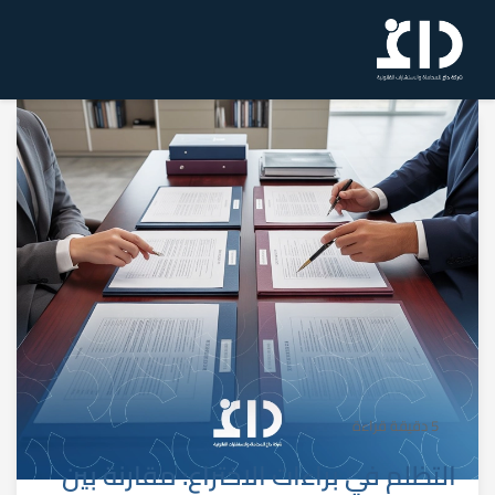
5 دقيقة قراءة
التظلم في براءات الاختراع: مقارنة بين